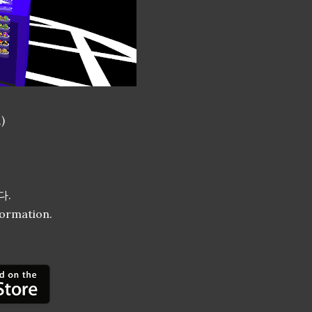
)
다.
formation.