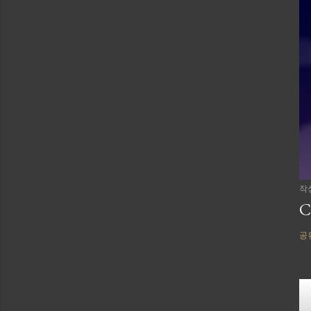
작
C
공