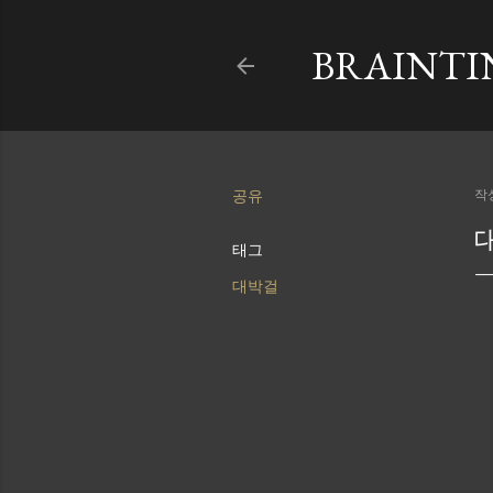
BRAINTI
공유
작
대
태그
대박걸