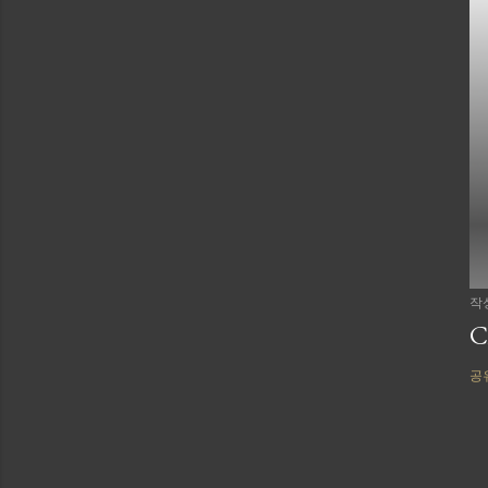
작
C
공