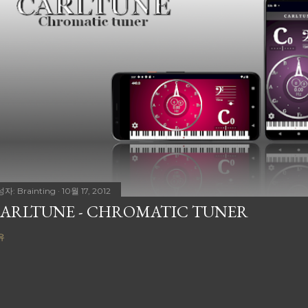
성자:
Brainting
10월 17, 2012
ARLTUNE - CHROMATIC TUNER
유